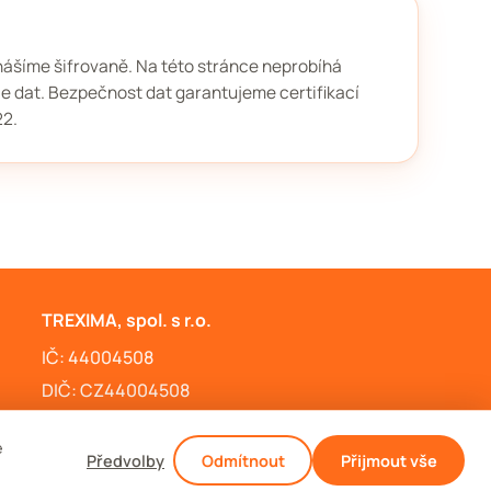
ášíme šifrovaně. Na této stránce neprobíhá
ce dat. Bezpečnost dat garantujeme certifikací
22.
TREXIMA, spol. s r.o.
IČ: 44004508
DIČ: CZ44004508
Zásady cookies
e
Nastavení cookies
Předvolby
Odmítnout
Přijmout vše