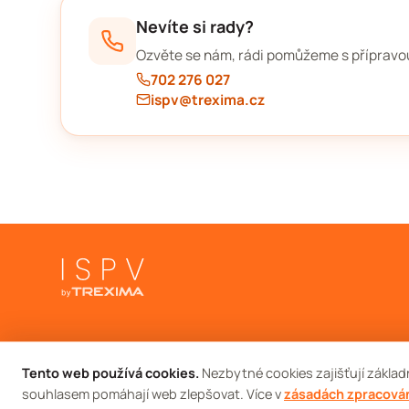
Nevíte si rady?
Ozvěte se nám, rádi pomůžeme s přípravou
702 276 027
ispv@trexima.cz
Tento web používá cookies.
Nezbytné cookies zajišťují základ
souhlasem pomáhají web zlepšovat. Více v
zásadách zpracová