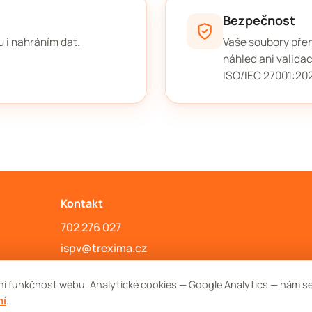
Bezpečnost
 i nahráním dat.
Vaše soubory přen
náhled ani valida
ISO/IEC 27001:20
Kontakt
702 276 027
ispv@trexima.cz
Všeobecné obchodní podmínky
ní funkčnost webu. Analytické cookies — Google Analytics — nám s
ní
.