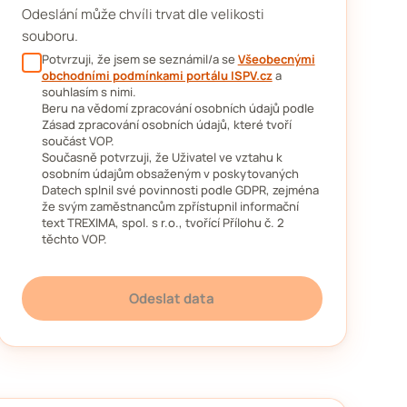
Odeslání může chvíli trvat dle velikosti
souboru.
Potvrzuji, že jsem se seznámil/a se
Všeobecnými
obchodními podmínkami portálu ISPV.cz
a
souhlasím s nimi.
Beru na vědomí zpracování osobních údajů podle
Zásad zpracování osobních údajů, které tvoří
součást VOP.
Současně potvrzuji, že Uživatel ve vztahu k
osobním údajům obsaženým v poskytovaných
Datech splnil své povinnosti podle GDPR, zejména
že svým zaměstnancům zpřístupnil informační
text TREXIMA, spol. s r.o., tvořící Přílohu č. 2
těchto VOP.
Odeslat data