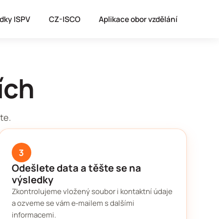
dky ISPV
CZ-ISCO
Aplikace obor vzdělání
ích
te.
3
Odešlete data a těšte se na
výsledky
Zkontrolujeme vložený soubor i kontaktní údaje
a ozveme se vám e‑mailem s dalšími
informacemi.