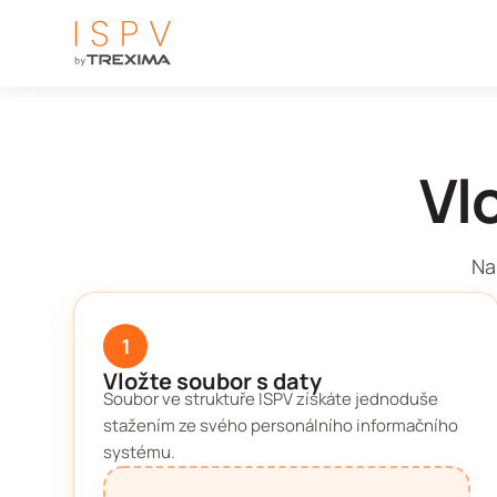
Vl
Na
1
Vložte soubor s daty
Soubor ve struktuře ISPV získáte jednoduše
stažením ze svého personálního informačního
systému.